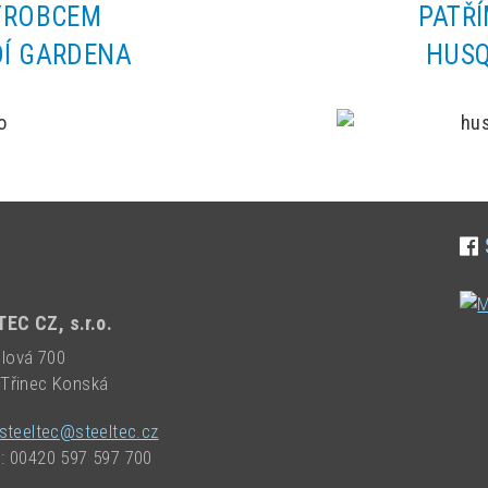
ÝROBCEM
PATŘ
Í GARDENA
HUS
EC CZ, s.r.o.
lová 700
 Třinec Konská
steeltec@steeltec.cz
n: 00420 597 597 700