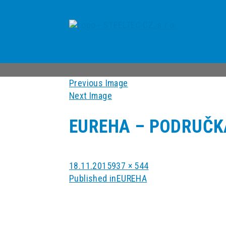
Previous Image
Next Image
EUREHA – PODRUČK
Posted
Full
18.11.2015
937 × 544
NAVIGACE
on
size
Published in
EUREHA
PRO
PŘÍSPĚVEK