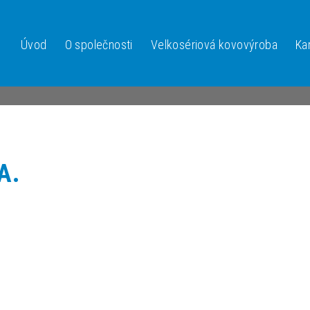
Úvod
O společnosti
Velkosériová kovovýroba
Ka
A.