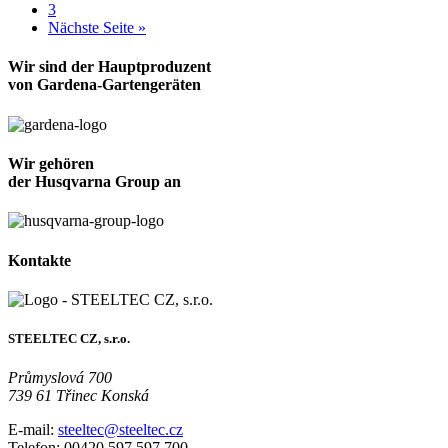
3
Nächste Seite »
Wir sind der Hauptproduzent
von Gardena-Gartengeräten
Wir gehören
der Husqvarna Group an
Kontakte
STEELTEC CZ, s.r.o.
Průmyslová 700
739 61 Třinec Konská
E-mail:
steeltec@steeltec.cz
Telefon: 00420 597 597 700