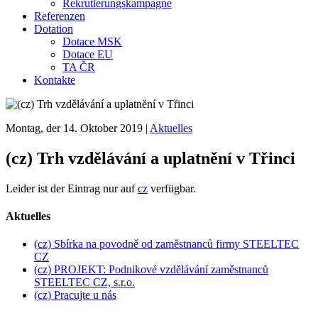
Rekrutierungskampagne
Referenzen
Dotation
Dotace MSK
Dotace EU
TA ČR
Kontakte
Montag, der 14. Oktober 2019
|
Aktuelles
(cz) Trh vzdělávání a uplatnění v Třinci
Leider ist der Eintrag nur auf
cz
verfügbar.
Aktuelles
(cz) Sbírka na povodně od zaměstnanců firmy STEELTEC
CZ
(cz) PROJEKT: Podnikové vzdělávání zaměstnanců
STEELTEC CZ, s.r.o.
(cz) Pracujte u nás