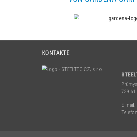
KONTAKTE
STEELT
Průmys
739 61
E-mail:
Telefo