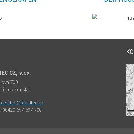
KO
EC CZ, s.r.o.
lová 700
 Třinec Konská
steeltec@steeltec.cz
n: 00420 597 597 700