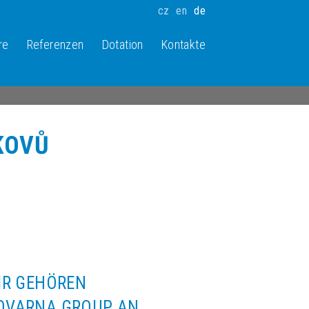
cz
en
de
re
Referenzen
Dotation
Kontakte
KOVŮ
IR GEHÖREN
QVARNA GROUP AN