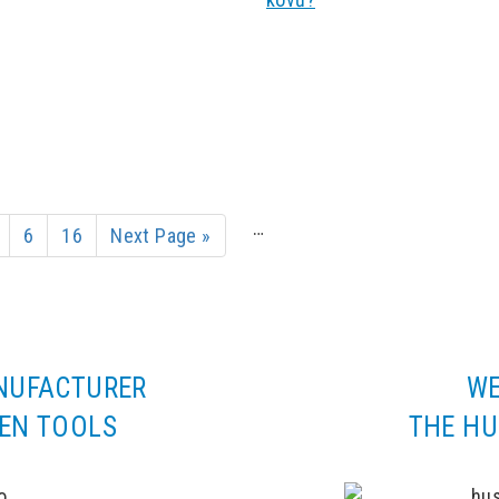
…
6
16
Next Page »
NUFACTURER
WE
EN TOOLS
THE H