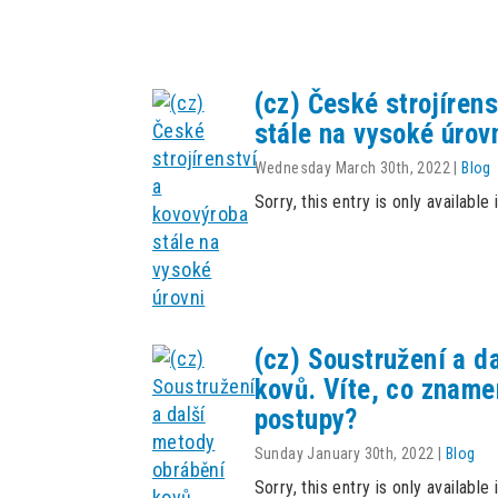
(cz) České strojíren
stále na vysoké úrov
Wednesday March 30th, 2022
|
Blog
Sorry, this entry is only available 
(cz) Soustružení a d
kovů. Víte, co znamen
postupy?
Sunday January 30th, 2022
|
Blog
Sorry, this entry is only available 