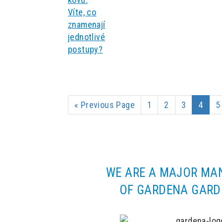
« Previous Page
1
2
3
4
5
WE ARE A MAJOR MA
OF GARDENA GARD