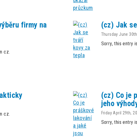
 výběru firmy na
(cz) Jak se
Thursday June 30th
Sorry, this entry i
in cz.
rakticky
(cz) Co je 
jeho výhod
Friday April 29th, 2
in cz.
Sorry, this entry i