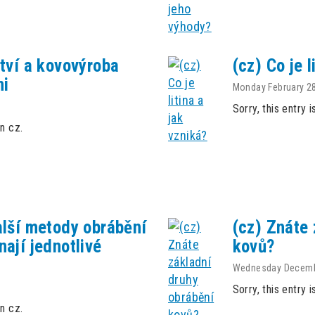
ství a kovovýroba
(cz) Co je l
ni
Monday February 28
Sorry, this entry i
in cz.
alší metody obrábění
(cz) Znáte
ají jednotlivé
kovů?
Wednesday Decemb
Sorry, this entry i
in cz.