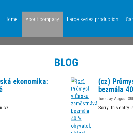
Home
About company
Large series production
Ca
BLOG
eská ekonomika:
(cz) Průmy
ě
bezmála 40
Tuesday August 30
in cz.
Sorry, this entry i