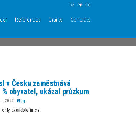
cz
en
de
reer
References
Grants
Contacts
sl v Česku zaměstnává
 % obyvatel, ukázal průzkum
th, 2022
|
Blog
s only available in cz.