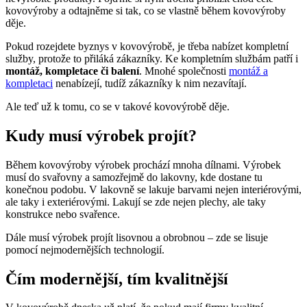
kovovýroby a odtajněme si tak, co se vlastně během kovovýroby
děje.
Pokud rozejdete byznys v kovovýrobě, je třeba nabízet kompletní
služby, protože to přiláká zákazníky. Ke kompletním službám patří i
montáž, kompletace či balení
. Mnohé společnosti
montáž a
kompletaci
nenabízejí, tudíž zákazníky k nim nezavítají.
Ale teď už k tomu, co se v takové kovovýrobě děje.
Kudy musí výrobek projít?
Během kovovýroby výrobek prochází mnoha dílnami. Výrobek
musí do svařovny a samozřejmě do lakovny, kde dostane tu
konečnou podobu. V lakovně se lakuje barvami nejen interiérovými,
ale taky i exteriérovými. Lakují se zde nejen plechy, ale taky
konstrukce nebo svařence.
Dále musí výrobek projít lisovnou a obrobnou – zde se lisuje
pomocí nejmodernějších technologií.
Čím modernější, tím kvalitnější