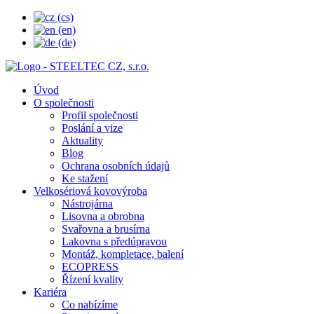
Úvod
O společnosti
Profil společnosti
Poslání a vize
Aktuality
Blog
Ochrana osobních údajů
Ke stažení
Velkosériová kovovýroba
Nástrojárna
Lisovna a obrobna
Svařovna a brusírna
Lakovna s předúpravou
Montáž, kompletace, balení
ECOPRESS
Řízení kvality
Kariéra
Co nabízíme