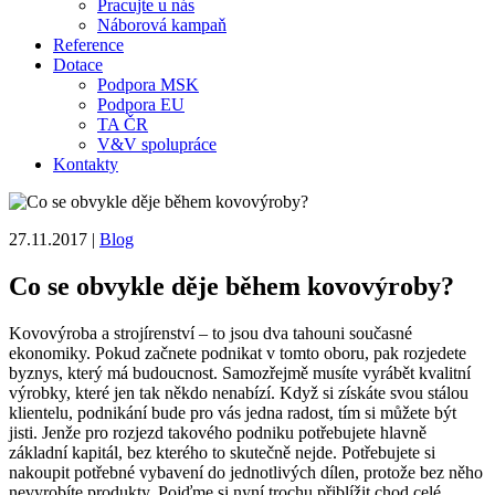
Pracujte u nás
Náborová kampaň
Reference
Dotace
Podpora MSK
Podpora EU
TA ČR
V&V spolupráce
Kontakty
27.11.2017
|
Blog
Co se obvykle děje během kovovýroby?
Kovovýroba a strojírenství – to jsou dva tahouni současné
ekonomiky. Pokud začnete podnikat v tomto oboru, pak rozjedete
byznys, který má budoucnost. Samozřejmě musíte vyrábět kvalitní
výrobky, které jen tak někdo nenabízí. Když si získáte svou stálou
klientelu, podnikání bude pro vás jedna radost, tím si můžete být
jisti. Jenže pro rozjezd takového podniku potřebujete hlavně
základní kapitál, bez kterého to skutečně nejde. Potřebujete si
nakoupit potřebné vybavení do jednotlivých dílen, protože bez něho
nevyrobíte produkty. Pojďme si nyní trochu přiblížit chod celé