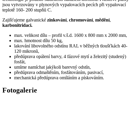
jsou vytvrzovány v plynových vypalovacích pecích při vypalovací
teplotě 160- 200 stupňů C.
Zajišťujeme galvanické
zinkování
,
chromování
,
mědění
,
karbonitridaci.
max. velikost dílu – profil v.š.d. 1600 x 800 mm x 2000 mm,
max. hmotnost dílu 50 kg,
lakování libovolného odstínu RAL v běžných tloušťkách 40-
120 mikronů,
předúprava opálení barvy, 4 fázové mytí a železitý (studený)
fosfát,
umíme namíchat jakýkoli barevný odstín,
předúprava odmaštěním, fosfátováním, pasivací,
mechanická předúprava omíláním a pískováním.
Fotogalerie