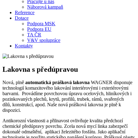
Pracujte u nás
Náborová kampaň
Reference
Dotace
Podpora MSK
Podpora EU
TA ČR
V&V spolupráce
Kontakty
Lakovna s předúpravou
Nová, plně
automatická prášková lakovna
WAGNER disponuje
technologií komaxitového lakování interiérovými i exteriérovými
barvami. Provádíme povrchovou úpravu ocelových, hliníkových i
pozinkovaných plechů, krytů, profilů, trubek, rámů, svařených
dílů, konstrukcí, apod. Naše nová prášková lakovna je plně k
dispozici.
Antikorozní vlastnosti a přilnavost ovlivňuje kvalita předchozí
chemické předúpravy povrchu. Zcela nová mycí linka zabezpečí
dokonalé odmaštění, aplikaci železitého fosfátu. Jako aplikační
technologie je použito statického nanášení korónou. Práškové plasty