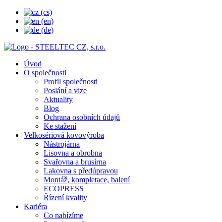
Úvod
O společnosti
Profil společnosti
Poslání a vize
Aktuality
Blog
Ochrana osobních údajů
Ke stažení
Velkosériová kovovýroba
Nástrojárna
Lisovna a obrobna
Svařovna a brusírna
Lakovna s předúpravou
Montáž, kompletace, balení
ECOPRESS
Řízení kvality
Kariéra
Co nabízíme