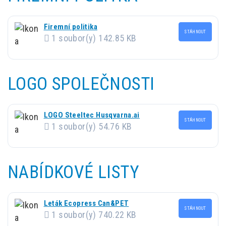
Firemní politika
STÁHNOUT
1 soubor(y)
142.85 KB
LOGO SPOLEČNOSTI
LOGO Steeltec Husqvarna.ai
STÁHNOUT
1 soubor(y)
54.76 KB
NABÍDKOVÉ LISTY
Leták Ecopress Can&PET
STÁHNOUT
1 soubor(y)
740.22 KB