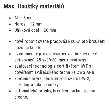
Max. tloušťky materiálů
AL – 8 mm
Nerez – 12 mm
Uhlíková ocel – 20 mm
nové robotizované pracoviště KUKA pro broušení
nožů na kulato
dvousměnný provoz svařovny zabezpečuje 6
seřizovačů, 25 svářečů, mistr svařovny
svařovací technolog s certifikátem IWT s
pověřením svářečského technika CWS ANB
kontinuální vizuální kontrola svárů DW-2,
metalografické zkoušky
automatické brusky, broušení na kulato i na
plocho.