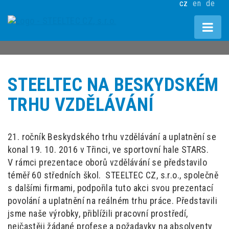
cz
en
de
STEELTEC NA BESKYDSKÉM
TRHU VZDĚLÁVÁNÍ
21. ročník Beskydského trhu vzdělávání a uplatnění se
konal 19. 10. 2016 v Třinci, ve sportovní hale STARS.
V rámci prezentace oborů vzdělávání se představilo
téměř 60 středních škol. STEELTEC CZ, s.r.o., společně
s dalšími firmami, podpořila tuto akci svou prezentací
povolání a uplatnění na reálném trhu práce. Představili
jsme naše výrobky, přiblížili pracovní prostředí,
nejčastěji žádané profese a požadavky na absolventy