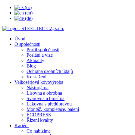
Úvod
O společnosti
Profil společnosti
Poslání a vize
Aktuality
Blog
Ochrana osobních údajů
Ke stažení
Velkosériová kovovýroba
Nástrojárna
Lisovna a obrobna
Svařovna a brusírna
Lakovna s předúpravou
Montáž, kompletace, balení
ECOPRESS
Řízení kvality
Kariéra
Co nabízíme