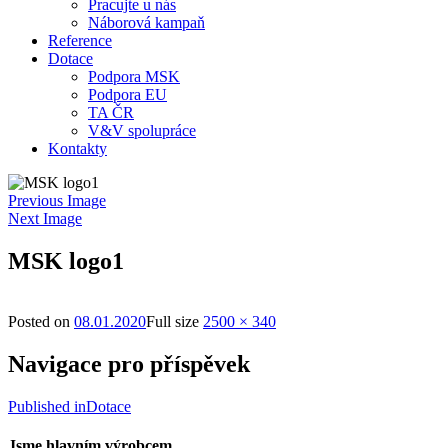
Pracujte u nás
Náborová kampaň
Reference
Dotace
Podpora MSK
Podpora EU
TA ČR
V&V spolupráce
Kontakty
Previous Image
Next Image
MSK logo1
Posted on
08.01.2020
Full size
2500 × 340
Navigace pro příspěvek
Published in
Dotace
Jsme hlavním výrobcem