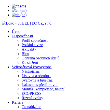
Úvod
O společnosti
Profil společnosti
Poslání a vize
Aktuality
Blog
Ochrana osobních údajů
Ke stažení
Velkosériová kovovýroba
Nástrojárna
Lisovna a obrobna
Svařovna a brusírna
Lakovna s předúpravou
Montáž, kompletace, balení
ECOPRESS
Řízení kvality
Kariéra
Co nabízíme