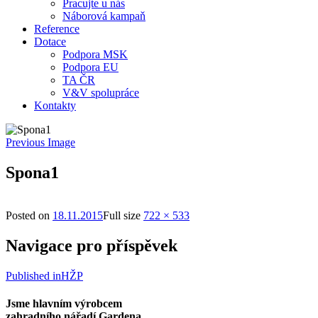
Pracujte u nás
Náborová kampaň
Reference
Dotace
Podpora MSK
Podpora EU
TA ČR
V&V spolupráce
Kontakty
Previous Image
Spona1
Posted on
18.11.2015
Full size
722 × 533
Navigace pro příspěvek
Published in
HŽP
Jsme hlavním výrobcem
zahradního nářadí Gardena