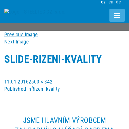
cz
en
de
Previous Image
Next Image
SLIDE-RIZENI-KVALITY
Posted
Full
11.01.2016
2500 × 342
NAVIGACE
on
size
Published in
Řízení kvality
PRO
PŘÍSPĚVEK
JSME HLAVNÍM VÝROBCEM