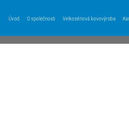
Úvod
O společnosti
Velkosériová kovovýroba
Ka