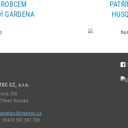
ÝROBCEM
PATŘ
Í GARDENA
HUS
EC CZ, s.r.o.
lová 700
 Třinec Konská
steeltec@steeltec.cz
n: 00420 597 597 700