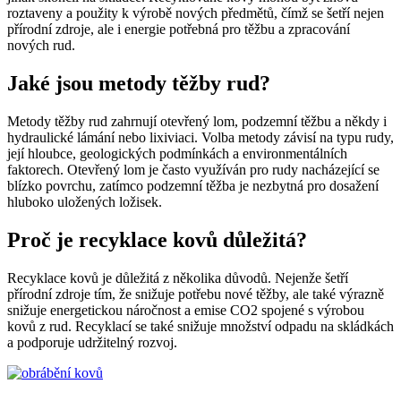
roztaveny a použity k výrobě nových předmětů, čímž se šetří nejen
přírodní zdroje, ale i energie potřebná pro těžbu a zpracování
nových rud.
Jaké jsou metody těžby rud?
Metody těžby rud zahrnují otevřený lom, podzemní těžbu a někdy i
hydraulické lámání nebo lixiviaci. Volba metody závisí na typu rudy,
její hloubce, geologických podmínkách a environmentálních
faktorech. Otevřený lom je často využíván pro rudy nacházející se
blízko povrchu, zatímco podzemní těžba je nezbytná pro dosažení
hluboko uložených ložisek.
Proč je recyklace kovů důležitá?
Recyklace kovů je důležitá z několika důvodů. Nejenže šetří
přírodní zdroje tím, že snižuje potřebu nové těžby, ale také výrazně
snižuje energetickou náročnost a emise CO2 spojené s výrobou
kovů z rud. Recyklací se také snižuje množství odpadu na skládkách
a podporuje udržitelný rozvoj.