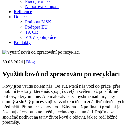
Pracujte u nás
Náborová kampaň
Reference
Dotace
Podpora MSK
Podpora EU
TA ČR
V&V spolupráce
Kontakty
30.03.2024
|
Blog
Využití kovů od zpracování po recyklaci
Kovy jsou všude kolem nás. Od aut, která nás vozí do práce, přes
mobilní telefony, které nás spojují s celým světem, až po stříbrné
příbory, kterými jíme. Ale málokdy se zamyslíme nad tím, jaký
dlouhý a složitý proces stojí za vznikem těchto zdánlivě obyčejných
předmětů. Přitom cesta kovu od těžby rud až po finální produkt je
fascinující cestou plnou vědy, technologie a umění. Pojďme se
společně podívat na tajný život kovů a objevit, jak se rodí běžné
předměty.