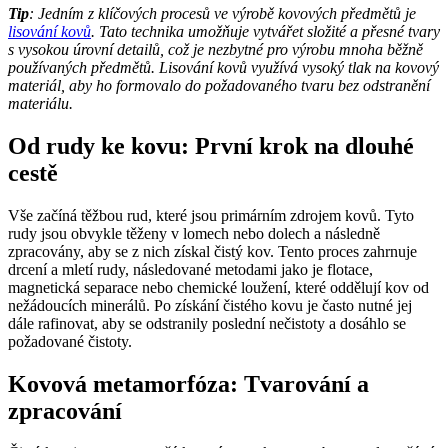
Tip
: Jedním z klíčových procesů ve výrobě kovových předmětů je
lisování kovů
. Tato technika umožňuje vytvářet složité a přesné tvary
s vysokou úrovní detailů, což je nezbytné pro výrobu mnoha běžně
používaných předmětů. Lisování kovů využívá vysoký tlak na kovový
materiál, aby ho formovalo do požadovaného tvaru bez odstranění
materiálu.
Od rudy ke kovu: První krok na dlouhé
cestě
Vše začíná těžbou rud, které jsou primárním zdrojem kovů. Tyto
rudy jsou obvykle těženy v lomech nebo dolech a následně
zpracovány, aby se z nich získal čistý kov. Tento proces zahrnuje
drcení a mletí rudy, následované metodami jako je flotace,
magnetická separace nebo chemické loužení, které oddělují kov od
nežádoucích minerálů. Po získání čistého kovu je často nutné jej
dále rafinovat, aby se odstranily poslední nečistoty a dosáhlo se
požadované čistoty.
Kovová metamorfóza: Tvarování a
zpracování