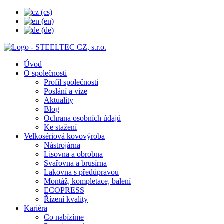
Úvod
O společnosti
Profil společnosti
Poslání a vize
Aktuality
Blog
Ochrana osobních údajů
Ke stažení
Velkosériová kovovýroba
Nástrojárna
Lisovna a obrobna
Svařovna a brusírna
Lakovna s předúpravou
Montáž, kompletace, balení
ECOPRESS
Řízení kvality
Kariéra
Co nabízíme