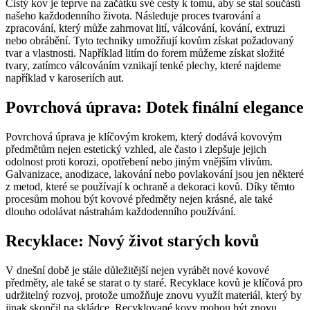
Čistý kov je teprve na začátku své cesty k tomu, aby se stal součástí
našeho každodenního života. Následuje proces tvarování a
zpracování, který může zahrnovat lití, válcování, kování, extruzi
nebo obrábění. Tyto techniky umožňují kovům získat požadovaný
tvar a vlastnosti. Například litím do forem můžeme získat složité
tvary, zatímco válcováním vznikají tenké plechy, které najdeme
například v karoseriích aut.
Povrchová úprava: Dotek finální elegance
Povrchová úprava je klíčovým krokem, který dodává kovovým
předmětům nejen estetický vzhled, ale často i zlepšuje jejich
odolnost proti korozi, opotřebení nebo jiným vnějším vlivům.
Galvanizace, anodizace, lakování nebo povlakování jsou jen některé
z metod, které se používají k ochraně a dekoraci kovů. Díky těmto
procesům mohou být kovové předměty nejen krásné, ale také
dlouho odolávat nástrahám každodenního používání.
Recyklace: Nový život starých kovů
V dnešní době je stále důležitější nejen vyrábět nové kovové
předměty, ale také se starat o ty staré. Recyklace kovů je klíčová pro
udržitelný rozvoj, protože umožňuje znovu využít materiál, který by
jinak skončil na skládce. Recyklované kovy mohou být znovu